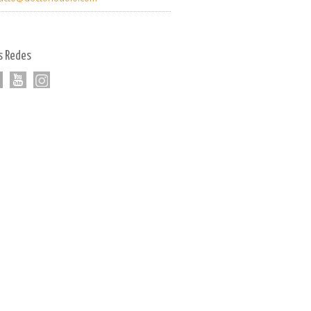
s Redes
k
tter
youtube
Linkedin