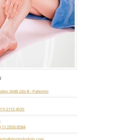
o
ales 3648 2do B - Palermo
(11) 2112 4535
:
9 11 2636 8384
acto@doctorlodolo.com