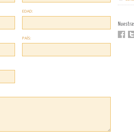
EDAD:
Nuestra
PAÍS:
Faceboo
Twi