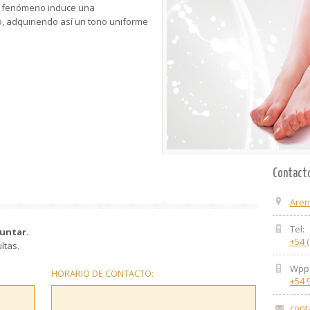
te fenómeno induce una
, adquiriendo así un tono uniforme
Contact
Aren
Tel:
untar.
+54 
ltas.
Wpp
HORARIO DE CONTACTO:
+54 
cont